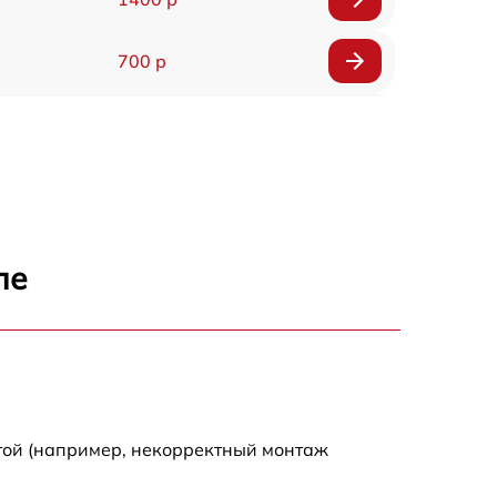
700 р
1200 р
700 р
ле
той (например, некорректный монтаж