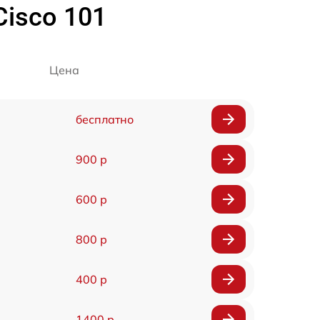
isco 101
Цена
бесплатно
900 р
600 р
800 р
400 р
1400 р