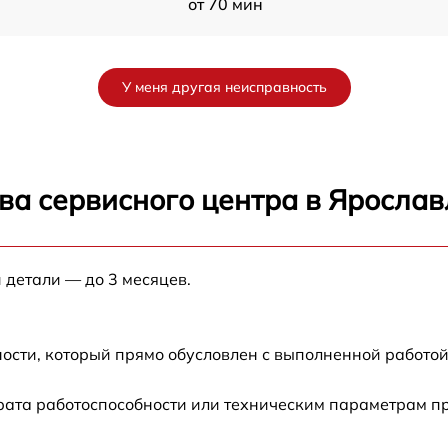
от 70 мин
от 60 мин
У меня другая неисправность
от 90 мин
от 70 мин
ва сервисного центра в Ярослав
от 90 мин
 детали — до 3 месяцев.
от 100 мин
от 80 мин
ости, который прямо обусловлен с выполненной работой
от 70 мин
рата работоспособности или техническим параметрам п