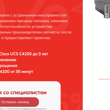
лавле с устранением неисправностей
выявляем причины поломки, заменяем
ботоспособность устройства.
анные производителем запчасти, после
 и предоставляем гарантию.
Cisco UCS C4200 до 3 лет
 желанию
бращения
4200 от 35 минут
я со специалистом
Оставить заявку
есь c
политикой конфиденциальности